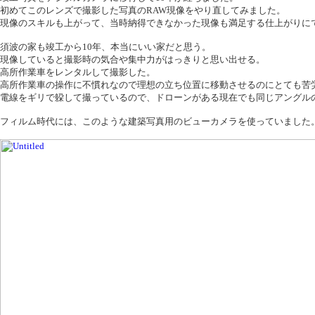
初めてこのレンズで撮影した写真のRAW現像をやり直してみました。
現像のスキルも上がって、当時納得できなかった現像も満足する仕上がりに
須波の家も竣工から10年、本当にいい家だと思う。
現像していると撮影時の気合や集中力がはっきりと思い出せる。
高所作業車をレンタルして撮影した。
高所作業車の操作に不慣れなので理想の立ち位置に移動させるのにとても苦
電線をギリで躱して撮っているので、ドローンがある現在でも同じアングル
フィルム時代には、このような建築写真用のビューカメラを使っていました