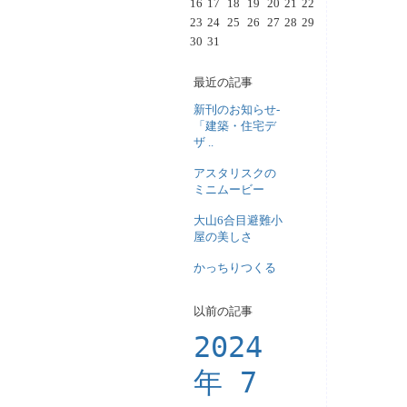
16
17
18
19
20
21
22
23
24
25
26
27
28
29
30
31
最近の記事
新刊のお知らせ-
「建築・住宅デ
ザ ..
アスタリスクの
ミニムービー
大山6合目避難小
屋の美しさ
かっちりつくる
以前の記事
2024
年 7