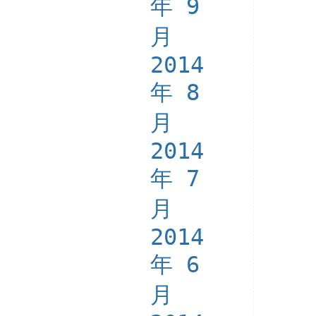
年 9
月
2014
年 8
月
2014
年 7
月
2014
年 6
月