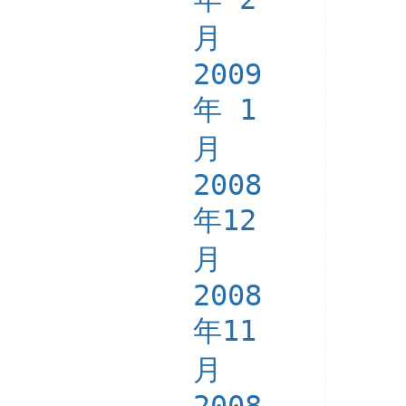
月
2009
年 1
月
2008
年12
月
2008
年11
月