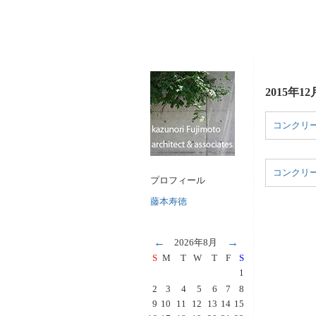
2015年12
コンクリ
コンクリ
プロフィール
藤本寿徳
←
→
2026年8月
S
M
T
W
T
F
S
1
2
3
4
5
6
7
8
9
10
11
12
13
14
15