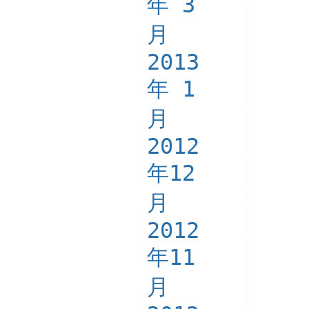
年 3
月
2013
年 1
月
2012
年12
月
2012
年11
月