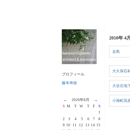
2010年 4
走島
大久保石
プロフィール
藤本寿徳
大谷石地
←
→
2026年8月
小海町高
S
M
T
W
T
F
S
1
2
3
4
5
6
7
8
9
10
11
12
13
14
15