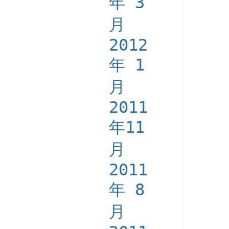
年 3
月
2012
年 1
月
2011
年11
月
2011
年 8
月