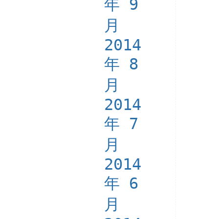
年 9
月
2014
年 8
月
2014
年 7
月
2014
年 6
月