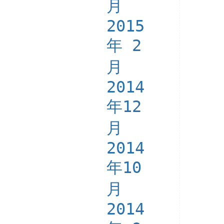
月
2015
年 2
月
2014
年12
月
2014
年10
月
2014