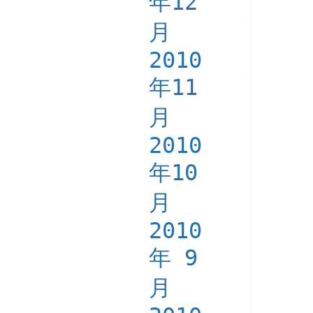
年12
月
2010
年11
月
2010
年10
月
2010
年 9
月