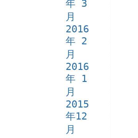
年 3
月
2016
年 2
月
2016
年 1
月
2015
年12
月