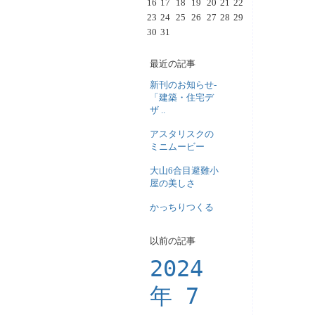
16
17
18
19
20
21
22
23
24
25
26
27
28
29
30
31
最近の記事
新刊のお知らせ-
「建築・住宅デ
ザ ..
アスタリスクの
ミニムービー
大山6合目避難小
屋の美しさ
かっちりつくる
以前の記事
2024
年 7