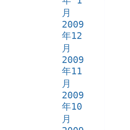
年 1
月
2009
年12
月
2009
年11
月
2009
年10
月