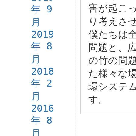
害が起こ
年 9
り考えさ
月
2019
僕たちは
年 8
問題と、
月
の竹の問
2018
た様々な
年 2
環システ
月
す。
2016
年 8
月