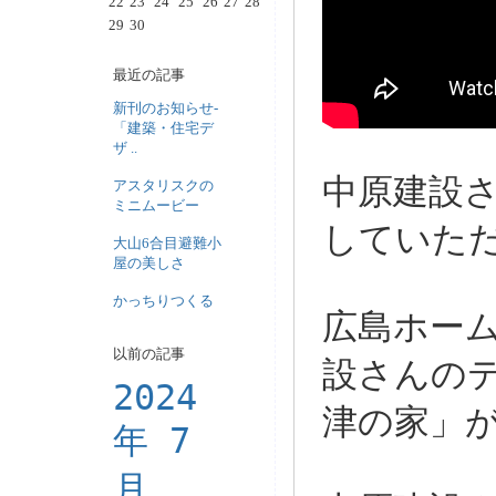
22
23
24
25
26
27
28
29
30
最近の記事
新刊のお知らせ-
「建築・住宅デ
ザ ..
中原建設
アスタリスクの
ミニムービー
していた
大山6合目避難小
屋の美しさ
かっちりつくる
広島ホー
以前の記事
設さんの
2024
津の家」
年 7
月