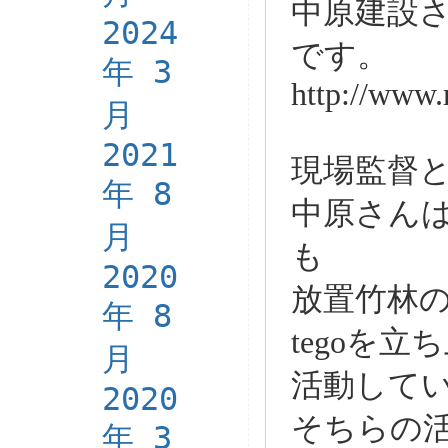
中原建設
2024
です。
年 3
http://www.
月
2021
現場監督
年 8
中原さん
月
も
2020
放置竹林
年 8
tegoを
月
活動して
2020
そちらの
年 3