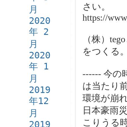
さい。
月
https://www.
2020
年 2
（株）te
月
をつくる
2020
年 1
------
月
は当たり
2019
環境が崩
年12
日本豪雨
月
こりうる
2019