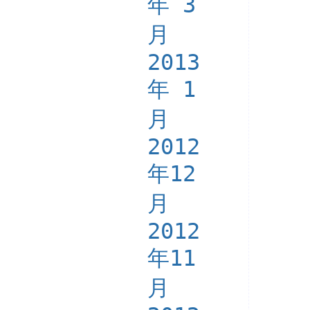
年 3
月
2013
年 1
月
2012
年12
月
2012
年11
月