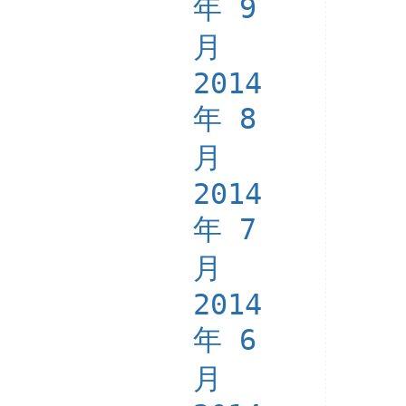
年 9
月
2014
年 8
月
2014
年 7
月
2014
年 6
月