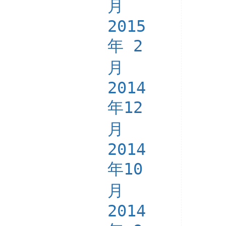
月
2015
年 2
月
2014
年12
月
2014
年10
月
2014