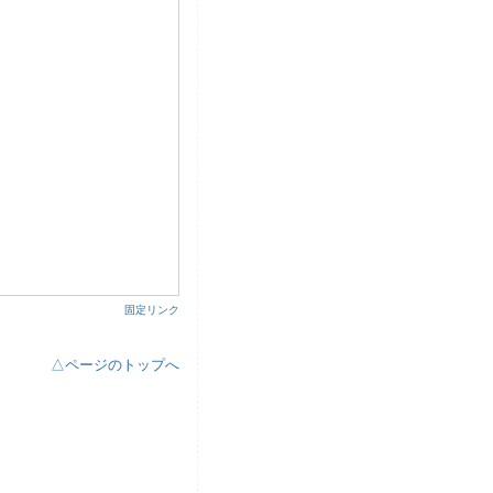
26, Monday, Aug 29, 2011 ¦
固定リンク
△ページのトップへ