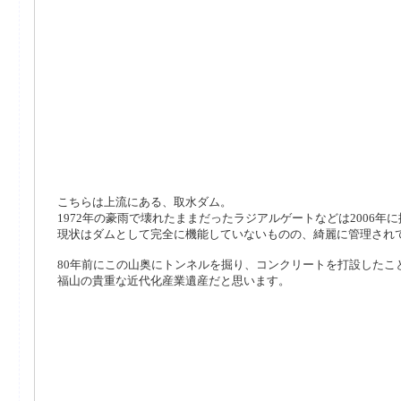
こちらは上流にある、取水ダム。
1972年の豪雨で壊れたままだったラジアルゲートなどは2006年
現状はダムとして完全に機能していないものの、綺麗に管理され
80年前にこの山奥にトンネルを掘り、コンクリートを打設したこ
福山の貴重な近代化産業遺産だと思います。