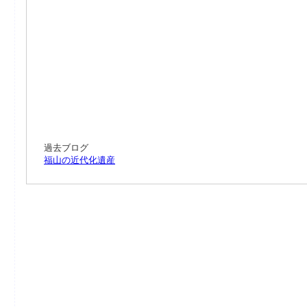
過去ブログ
福山の近代化遺産
10: