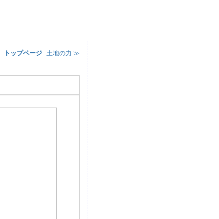
¦
トップページ
¦
土地の力 ≫