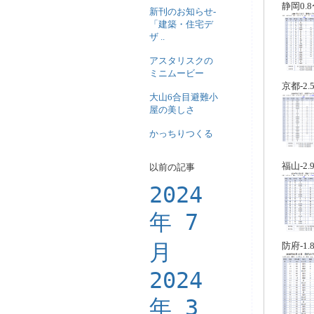
静岡0.8
新刊のお知らせ-
「建築・住宅デ
ザ ..
アスタリスクの
ミニムービー
京都-2.5
大山6合目避難小
屋の美しさ
かっちりつくる
福山-2.9
以前の記事
2024
年 7
月
防府-1.
2024
年 3