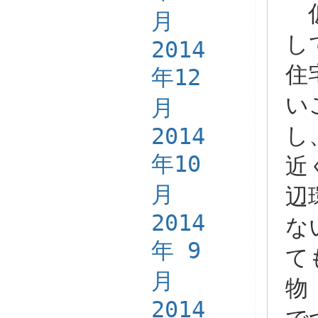
仮
月
し
2014
住
年12
い
月
2014
し
年10
近
月
辺
2014
な
年 9
て
月
物
2014