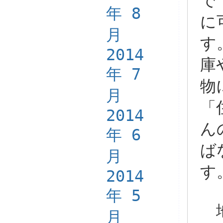
で
年 8
に
月
す
2014
庫
年 7
物
月
「
2014
ん
年 6
ば
月
す
2014
年 5
地
月