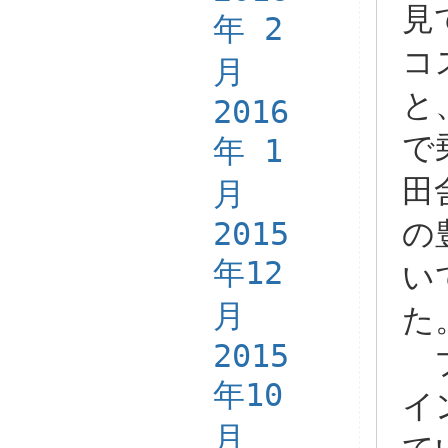
見
年 2
コ
月
と
2016
で
年 1
田
月
2015
の
年12
い
月
た
2015
フ
年10
イ
月