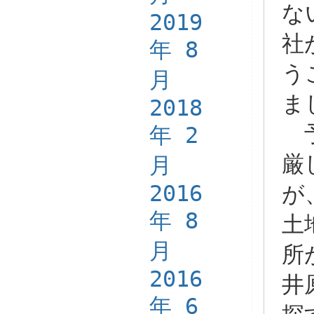
な
2019
社
年 8
う
月
ま
2018
予
年 2
厳
月
2016
が
年 8
土
月
所
2016
井
年 6