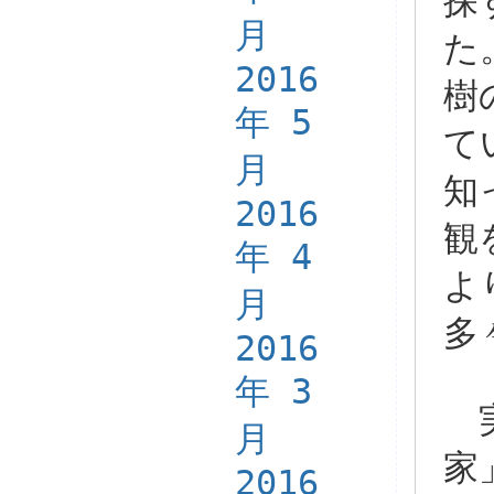
探
月
た
2016
樹
年 5
て
月
知
2016
観
年 4
よ
月
多
2016
年 3
実
月
家
2016