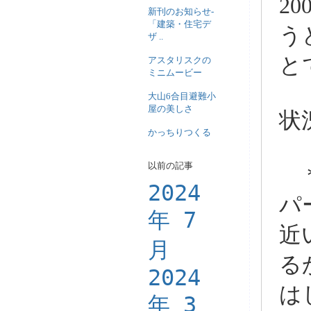
20
新刊のお知らせ-
「建築・住宅デ
う
ザ ..
と
アスタリスクの
ミニムービー
大山6合目避難小
屋の美しさ
状
かっちりつくる
以前の記事
＊
2024
パ
年 7
近
月
る
2024
は
年 3