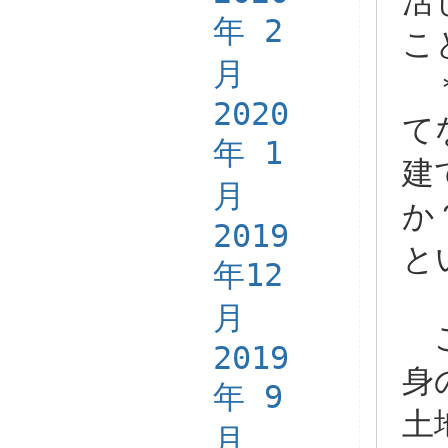
活
年 2
こ
月
＊
2020
て
年 1
建
月
か
2019
と
年12
月
ご
2019
身
年 9
土
月