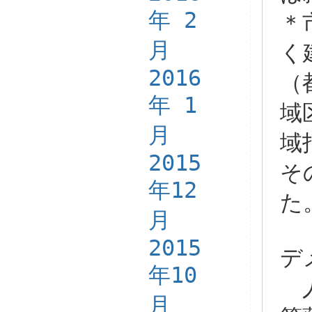
年 2
＊
月
く
2016
（
年 1
域
月
域
2015
そ
年12
た
月
2015
デ
年10
人
月