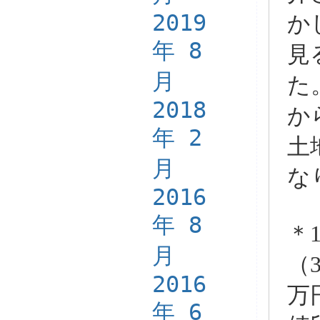
2019
か
年 8
見
月
た
2018
か
年 2
土
月
な
2016
年 8
＊
月
（
2016
万
年 6