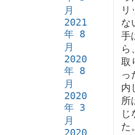
月
リ
2021
な
年 8
手
月
ら
2020
取
年 8
っ
月
内
2020
所
年 3
じ
月
た
2020