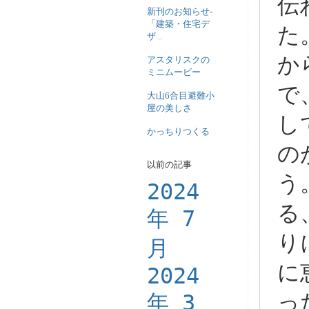
伝
新刊のお知らせ-
「建築・住宅デ
た
ザ ..
か
アスタリスクの
ミニムービー
で
大山6合目避難小
屋の美しさ
し
かっちりつくる
の
以前の記事
う
2024
る
年 7
り
月
に
2024
年 3
っ