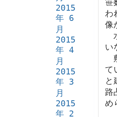
笹
2015
わ
年 6
像
月
水
2015
い
年 4
敷
月
て
2015
と
年 3
路
月
2015
め
年 2