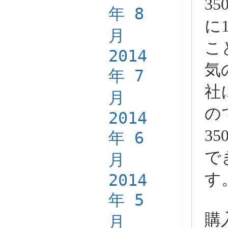
3
年 8
に
月
こ
2014
気
年 7
社
月
の
2014
3
年 6
で
月
す
2014
年 5
購
月