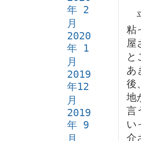
年 2
平
月
粘
2020
屋
年 1
と
月
あ
2019
後
年12
地
月
言
2019
い
年 9
介
月