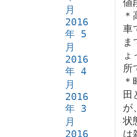
値
月
＊
2016
車
年 5
ま
月
ょ
2016
所
年 4
＊
月
田
2016
が
年 3
状
月
2016
は