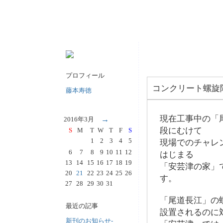
プロフィール
コンクリート螺旋
藤本寿徳
現在工事中の「
→
2016年3月
段にむけて
S
M
T
W
T
F
S
1
2
3
4
5
現場でのチャレ
6
7
8
9
10
11
12
はじまる
13
14
15
16
17
18
19
「安芸津の家」
20
21
22
23
24
25
26
す。
27
28
29
30
31
「尾道長江」の
最近の記事
設置されるのに
新刊のお知らせ-