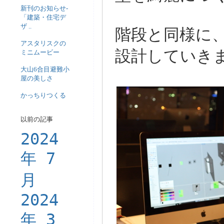
新刊のお知らせ-
「建築・住宅デ
ザ ..
階段と同様に
アスタリスクの
設計していき
ミニムービー
大山6合目避難小
屋の美しさ
かっちりつくる
以前の記事
2024
年 7
月
2024
年 3