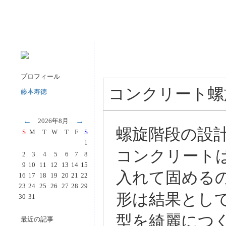
プロフィール
コンクリート螺
藤本寿徳
←
→
2026年8月
螺旋階段の設
S
M
T
W
T
F
S
1
コンクリート
2
3
4
5
6
7
8
9
10
11
12
13
14
15
入れて固める
16
17
18
19
20
21
22
23
24
25
26
27
28
29
形は結果とし
30
31
型を綺麗につ
最近の記事