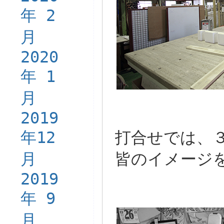
年 2
月
2020
年 1
月
2019
年12
打合せでは、
月
皆のイメージ
2019
年 9
月