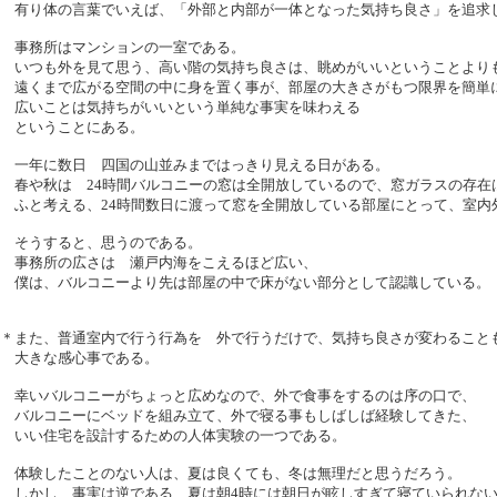
有り体の言葉でいえば、「外部と内部が一体となった気持ち良さ」を追求
事務所はマンションの一室である。
いつも外を見て思う、高い階の気持ち良さは、眺めがいいということより
遠くまで広がる空間の中に身を置く事が、部屋の大きさがもつ限界を簡単
広いことは気持ちがいいという単純な事実を味わえる
ということにある。
一年に数日 四国の山並みまではっきり見える日がある。
春や秋は 24時間バルコニーの窓は全開放しているので、窓ガラスの存在
ふと考える、24時間数日に渡って窓を全開放している部屋にとって、室内
そうすると、思うのである。
事務所の広さは 瀬戸内海をこえるほど広い、
僕は、バルコニーより先は部屋の中で床がない部分として認識している。
＊また、普通室内で行う行為を 外で行うだけで、気持ち良さが変わること
大きな感心事である。
幸いバルコニーがちょっと広めなので、外で食事をするのは序の口で、
バルコニーにベッドを組み立て、外で寝る事もしばしば経験してきた、
いい住宅を設計するための人体実験の一つである。
体験したことのない人は、夏は良くても、冬は無理だと思うだろう。
しかし 事実は逆である、夏は朝4時には朝日が眩しすぎて寝ていられな