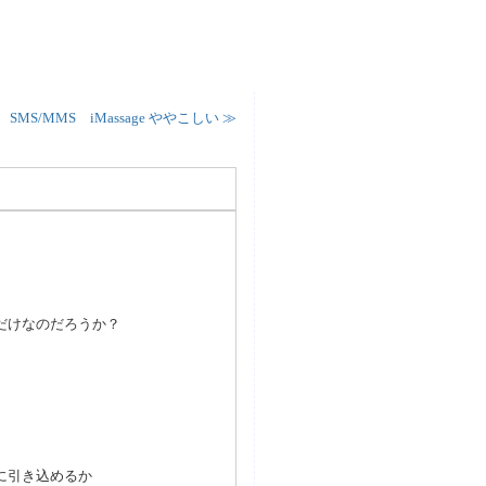
¦
SMS/MMS iMassage ややこしい ≫
だけなのだろうか？
に引き込めるか