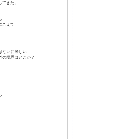
してきた。
も
にこえて
はないに等しい
外の境界はどこか？
も
い。