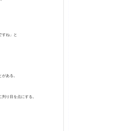
ですね」と
とがある。
に判り目を点にする。
。