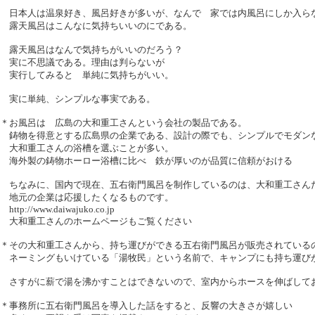
日本人は温泉好き、風呂好きが多いが、なんで 家では内風呂にしか入ら
露天風呂はこんなに気持ちいいのにである。
露天風呂はなんで気持ちがいいのだろう？
実に不思議である。理由は判らないが
実行してみると 単純に気持ちがいい。
実に単純、シンプルな事実である。
＊お風呂は 広島の大和重工さんという会社の製品である。
鋳物を得意とする広島県の企業である、設計の際でも、シンプルでモダン
大和重工さんの浴槽を選ぶことが多い。
海外製の鋳物ホーロー浴槽に比べ 鉄が厚いのが品質に信頼がおける
ちなみに、国内で現在、五右衛門風呂を制作しているのは、大和重工さん
地元の企業は応援したくなるものです。
http://www.daiwajuko.co.jp
大和重工さんのホームページもご覧ください
＊その大和重工さんから、持ち運びができる五右衛門風呂が販売されている
ネーミングもいけている「湯牧民」という名前で、キャンプにも持ち運び
さすがに薪で湯を沸かすことはできないので、室内からホースを伸ばして
＊事務所に五右衛門風呂を導入した話をすると、反響の大きさが嬉しい