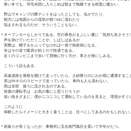
寒い冬でも、羽毛布団に入りこめば朝まで熟睡できる程度に暖かい、
野山でキャンプの際テントをはったとしても、虫がでたり、
朝方には地面からの湿気や朝つゆに濡れたり
悩まされるものだが、そういうこともない。
＊オープンカーもしかりである、空の青色がまぶしい夏に「気持ち良さそう
声を掛けていただくことが、しばしばあるが
実際は、帽子をかぶってなければ一発で熱射病になる。
冬はその逆で暖房が効くので快適である。
近くのコンビニまで歩いて買物に行く方が、寒さが身にしみる。
こういう話もある、
高速道路を屋根を開けて走っていたら、土砂降りのにわか雨に遭遇するこ
実は90キロのスピードで走っていたら、車内も人も濡れない。
雨は全部 後ろに流されるのである。
前後の運転手は お気の毒にと思うだろうが
追い抜きざまに、僕がニコニコして運転しているのを見ると、理屈がすぐ
このように
体験したらイメージと大きく違うことは、往々にしてあるのかもしれない
＊前振りが長くなったが、事務所に五右衛門風呂を置いて半年がたつ。