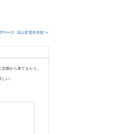
プページ
¦
深山変電所本館 ≫
に京都から来てもらう。
美しい。