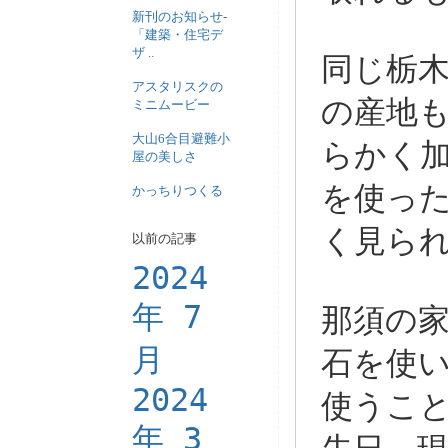
新刊のお知らせ-
「建築・住宅デ
ザ ..
同じ栃木
アスタリスクの
の産地
ミニムービー
大山6合目避難小
らかく
屋の美しさ
を使っ
かっちりつくる
く見ら
以前の記事
2024
年 7
那須の
月
石を使
2024
使うこ
年 3