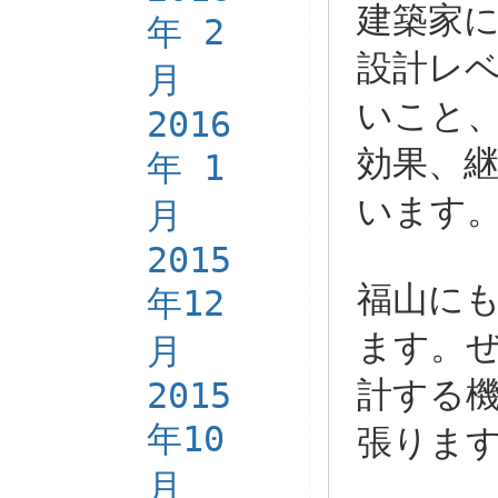
建築家
年 2
設計レ
月
いこと
2016
効果、
年 1
います
月
2015
福山に
年12
ます。
月
2015
計する
年10
張りま
月