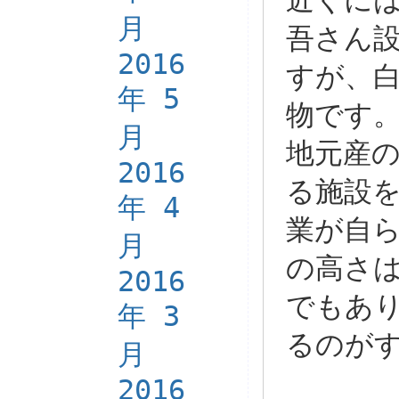
近くに
月
吾さん設計
2016
すが、
年 5
物です
月
地元産
2016
る施設
年 4
業が自
月
の高さ
2016
でもあ
年 3
るのが
月
2016