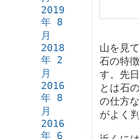
2019
年 8
月
2018
山を見
年 2
石の特
月
す。先
2016
とは石
年 8
の仕方
月
がよく
2016
年 6