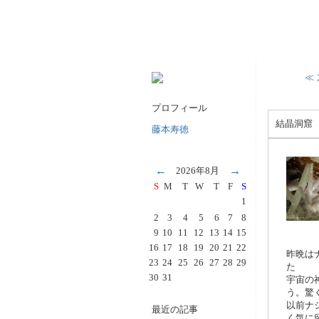
≪
プロフィール
結晶洞窟
藤本寿徳
←
→
2026年8月
S
M
T
W
T
F
S
1
2
3
4
5
6
7
8
9
10
11
12
13
14
15
16
17
18
19
20
21
22
昨晩は
23
24
25
26
27
28
29
た
30
31
宇宙の
う。驚
以前ナ
最近の記事
く気に