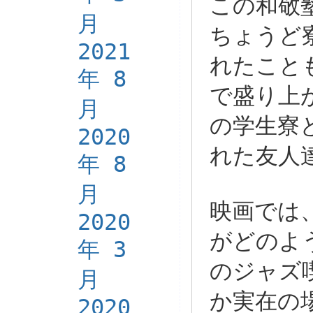
この和敬
月
ちょうど
2021
れたこと
年 8
で盛り上
月
の学生寮
2020
れた友人
年 8
月
映画では
2020
がどのよ
年 3
のジャズ
月
か実在の
2020