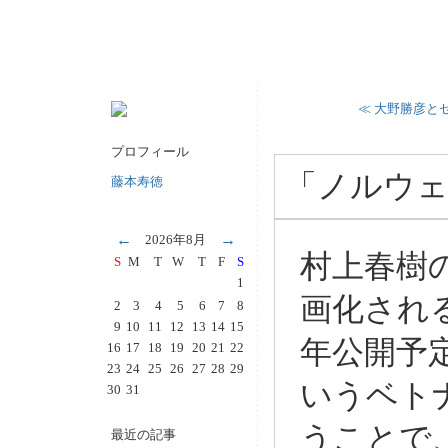
≪ 大野勝彦と
プロフィール
「ノルウェ
藤本寿徳
←
→
2026年8月
村上春樹
S
M
T
W
T
F
S
1
画化される
2
3
4
5
6
7
8
9
10
11
12
13
14
15
年公開予
16
17
18
19
20
21
22
23
24
25
26
27
28
29
いうベト
30
31
うことで
最近の記事