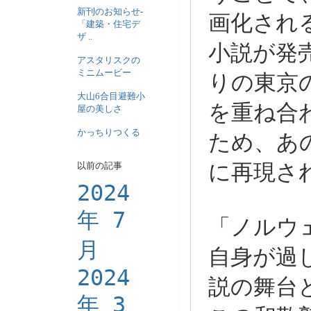
新刊のお知らせ-
画化され
「建築・住宅デ
ザ ..
小説が発
アスタリスクの
ミニムービー
りの東京
大山6合目避難小
を重ね合
屋の美しさ
かっちりつくる
ため、あ
以前の記事
に再現さ
2024
年 7
「ノルウ
月
自身が過
2024
説の舞台
年 3