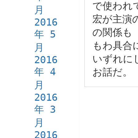
で使われ
月
宏が主演
2016
の関係も
年 5
もわ具合
月
いずれに
2016
年 4
お話だ。
月
2016
年 3
月
2016