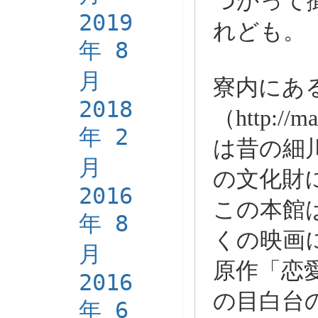
つかって
2019
れども。
年 8
月
寮内にあ
2018
（http://m
年 2
は昔の細
月
の文化財
2016
この本館
年 8
くの映画
月
原作「恋
2016
の目白台
年 6