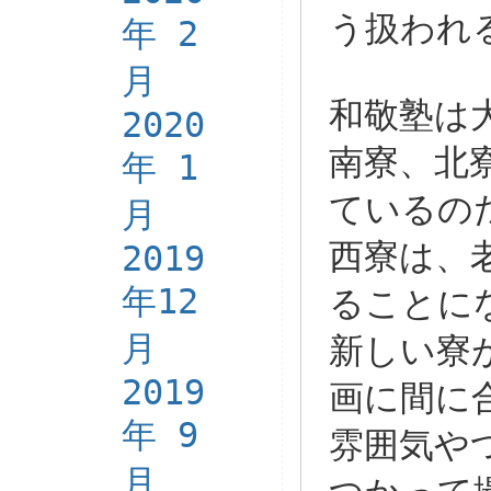
う扱われ
年 2
月
和敬塾は
2020
南寮、北
年 1
ているの
月
西寮は、
2019
年12
ることに
月
新しい寮
2019
画に間に
年 9
雰囲気や
月