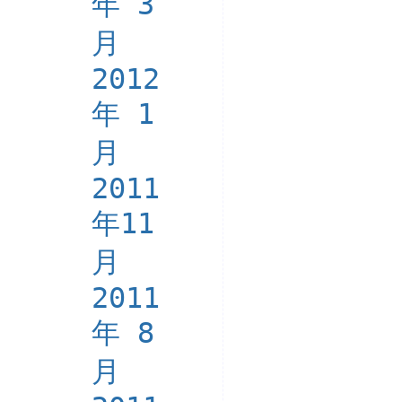
年 3
月
2012
年 1
月
2011
年11
月
2011
年 8
月