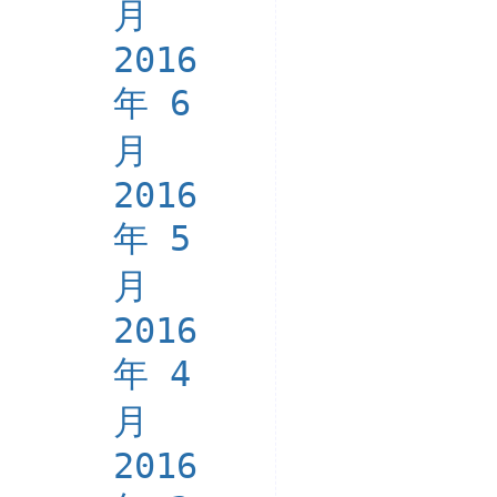
月
2016
年 6
月
2016
年 5
月
2016
年 4
月
2016