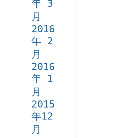
年 3
月
2016
年 2
月
2016
年 1
月
2015
年12
月