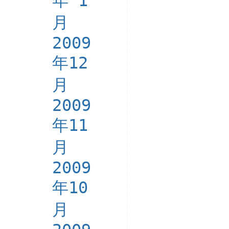
年 1
月
2009
年12
月
2009
年11
月
2009
年10
月